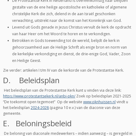
De Protestantse Kerk in Nederland is overeenkomstig haar belijden
gestalte van de ene heilige apostolische en katholieke of algemene
christelijke Kerk die zich, delend in de aan Israël geschonken
verwachting, uitstrekt naar de komst van het Koninkrijk van God.
Levend uit Gods genade in Jezus Christus vervult de kerk de opdracht
van haar Heer om het Woord te horen en te verkondigen.
Betrokken in Gods toewending tot de wereld, belijdt de kerk in
gehoorzaamheid aan de Heilige Schrift als enige bron en norm van
de kerkelijke verkondiging en dienst, de drie-enige God, Vader, Zoon
en Heilige Geest.
Zie verder: artikelen I t/m IV van de kerkorde van de Protestantse Kerk.
D. Beleidsplan
Het beleidsplan van de Protestantse Kerk kunt u vinden via deze link:
https://www.protestantsekerk.nl/anbi-pkn/
Zoek op beleidsplan 2021-2025
“De toekomst open tegemoet”
Op de website
www.pknhuissen.nl
vindt u
het beleidsplan
2024-2028
(pagina 10 e.v.) van de diaconie van deze
gemeente.
E. Beloningsbeleid
De beloning van diaconale medewerkers – indien aanwezig – is geregeld in