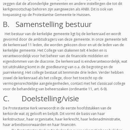
zeggen dat de afzonderlijke gemeenten en andere instellingen die tot dit
kerkgenootschap behoren zijn aangewezen als ANBI. Dit is ook van
toepassing op de Protestantse Gemeente te Huissen
.
B. Samenstelling bestuur
Het bestuur van de kerkelijke gemeente ligt bij de kerkenraad en wordt
gevormd door de ambtsdragers van deze gemeente. In onze gemeente telt
de kerkenraad 11
leden, die worden gekozen door en uit de leden van de
kerkelijke gemeente. Het College van diakenen telt 4
leden en is
verantwoordelijk voor het beheer van de financiële middelen en
eigendommen van de diaconie. De kerkenraad is eindverantwoordelijk, wat
tot uitdrukking komt in de goedkeuring van o.a. de begroting en de
jaarrekening. Het college bestaat uit tenminste drie leden. Verder hebben
zowel de kerkenraad als het college, door het toezicht op de
vermogensrechtelijke aangelegenheden, contact met het classicaal college
voor de behandeling van beheerszaken (ordinantie 11, art. 6-9).
C. Doelstelling/visie
De Protestantse Kerk verwoordt in de eerste hoofdstukken van de
kerkorde wat zij gelooft en belijdt. Dit vormt de basis van haar
kerkstructuur, haar organisatie, haar kerkrecht, haar ledenadministratie,
haar arbeidsvoorwaarden en haar financiën.