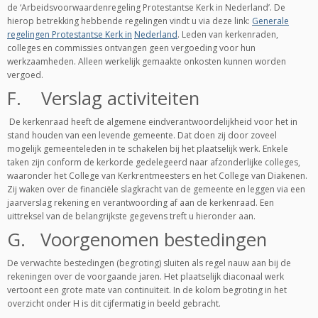
de ‘Arbeidsvoorwaardenregeling Protestantse Kerk in Nederland’. De
hierop betrekking hebbende regelingen vindt u via deze link:
Generale
regelingen Protestantse Kerk in
Nederland
. Leden van kerkenraden,
colleges en commissies ontvangen geen vergoeding voor hun
werkzaamheden. Alleen werkelijk gemaakte onkosten kunnen worden
vergoed.
F. Verslag activiteiten
De kerkenraad heeft de algemene eindverantwoordelijkheid voor het in
stand houden van een levende gemeente. Dat doen zij door zoveel
mogelijk gemeenteleden in te schakelen bij het plaatselijk werk. Enkele
taken zijn conform de kerkorde gedelegeerd naar afzonderlijke colleges,
waaronder het College van Kerkrentmeesters en het College van Diakenen.
Zij waken over de financiële slagkracht van de gemeente en leggen via een
jaarverslag rekening en verantwoording af aan de kerkenraad. Een
uittreksel van de belangrijkste gegevens treft u hieronder aan.
G. Voorgenomen bestedingen
De verwachte bestedingen (begroting) sluiten als regel nauw aan bij de
rekeningen over de voorgaande jaren. Het plaatselijk diaconaal werk
vertoont een grote mate van continuïteit. In de kolom begroting in het
overzicht onder H is dit cijfermatig in beeld gebracht.