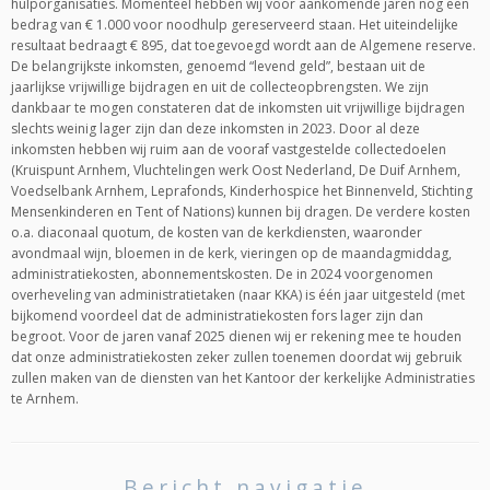
hulporganisaties. Momenteel hebben wij voor aankomende jaren nog een
bedrag van € 1.000 voor noodhulp gereserveerd staan. Het uiteindelijke
resultaat bedraagt € 895, dat toegevoegd wordt aan de Algemene reserve.
De belangrijkste inkomsten, genoemd “levend geld”, bestaan uit de
jaarlijkse vrijwillige bijdragen en uit de collecteopbrengsten. We zijn
dankbaar te mogen constateren dat de inkomsten uit vrijwillige bijdragen
slechts weinig lager zijn dan deze inkomsten in 2023. Door al deze
inkomsten hebben wij ruim aan de vooraf vastgestelde collectedoelen
(Kruispunt Arnhem, Vluchtelingen werk Oost Nederland, De Duif Arnhem,
Voedselbank Arnhem, Leprafonds, Kinderhospice het Binnenveld, Stichting
Mensenkinderen en Tent of Nations) kunnen bij dragen. De verdere kosten
o.a. diaconaal quotum, de kosten van de kerkdiensten, waaronder
avondmaal wijn, bloemen in de kerk, vieringen op de maandagmiddag,
administratiekosten, abonnementskosten. De in 2024 voorgenomen
overheveling van administratietaken (naar KKA) is één jaar uitgesteld (met
bijkomend voordeel dat de administratiekosten fors lager zijn dan
begroot. Voor de jaren vanaf 2025 dienen wij er rekening mee te houden
dat onze administratiekosten zeker zullen toenemen doordat wij gebruik
zullen maken van de diensten van het Kantoor der kerkelijke Administraties
te Arnhem.
Bericht navigatie