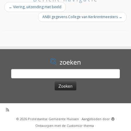
←
Viering, uitzending met beeld
ANBI gegevens College van Kerkrentmeesters
→
zoeken
Zoeken
naar:
·
© 2026
Protestantse Gemeente Huissen
·
Aangeboden door
·
Ontworpen met de
Customizr thema
·