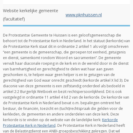
Website kerkelijke gemeente
www.pknhuissen.nl
(facultatief)
De Protestantse Gemeente te Huissen is een geloofsgemeenschap die
behoort tot de Protestantse Kerk in Nederland. In het statuut (kerkorde) van
de Protestantse Kerk staat dit in ordinantie 2 artikel 1 als volgt omschreven
“een gemeente is de gemeenschap, die geroepen tot eenheid, getuigenis
en dienst, samenkomt rondom Woord en sacramenten”. De gemeente
vervult haar diaconale roeping in de kerk en in de wereld door in de dienst
van barmhartigheid en gerechtigheid te delen wat haar aan gaven
geschonken is, te helpen waar geen helper is en te getuigen van de
gerechtigheid van God waar onrecht geschiedt (kerkorde artikel X lid 3). De
diaconie van deze gemeente is een zelfstandig onderdeel als bedoeld in
artikel 2:2 Burgerlijk Wetboek en bezit rechtspersoonlijkheid. Dit is ook
vastgelegd in ordinantie 11 artikel 4 lid 2 van de kerkorde. De kerkorde van
de Protestantse Kerk in Nederland bevat o.m. bepalingen omtrent het
bestuur, de financiën, toezicht en (tucht)rechtspraak die gelden voor de
kerkleden, de gemeenten en andere onderdelen van deze kerk. Deze
kerkorde is te vinden op de website van de landelijke kerk:
Kerkorde
Protestantse Kerk in Nederland
. De Protestantse Kerk in Nederland heeft
van de Belastingdienst een ANBI-groepsbeschikking gekregen. Dat wil