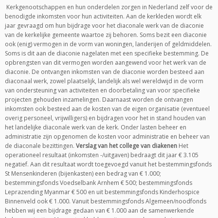
Kerkgenootschappen en hun onderdelen zorgen in Nederland zelf voor de
benodigde inkomsten voor hun activiteiten. Aan de kerkleden wordt elk
jaar gevraagd om hun bijdrage voor het diaconale werk van de diaconie
van de kerkelijke gemeente waartoe zij behoren. Soms bezit een diaconie
ook (enig) vermogen in de vorm van woningen, landerijen of geldmiddelen.
Soms is dit aan de diaconie nagelaten met een specifieke bestemming. De
opbrengsten van dit vermogen worden aangewend voor het werk van de
diaconie. De ontvangen inkomsten van de diaconie worden besteed aan
diaconaal werk, zowel plaatselijk, landelijk als wel wereldwijd in de vorm
van ondersteuning van activiteiten en doorbetaling van voor specifieke
projecten gehouden inzamelingen. Daarnaast worden de ontvangen
inkomsten ook besteed aan de kosten van de eigen organisatie (eventueel
overig personeel, vrijwilligers) en bijdragen voor het in stand houden van
het landelijke diaconale werk van de kerk. Onder lasten beheer en
administratie zijn opgenomen de kosten voor administratie en beheer van
de diaconale bezittingen.
Verslag van het college van diakenen
Het
operationeel resultaat (inkomsten -/uitgaven) bedraagt dit jaar € 3.105
negatief. Aan dit resultaat wordt toegevoegd vanuit het bestemmingsfonds
St Mensenkinderen (bijenkasten) een bedrag van € 1.000;
bestemmingsfonds Voedselbank Arnhem € 500; bestemmingsfonds
Leprazending Myanmar € 500 en uit bestemmingsfonds Kinderhospice
Binnenveld ook € 1.000. Vanuit bestemmingsfonds Algemeen/noodfonds
hebben wij een bijdrage gedaan van € 1.000 aan de samenwerkende