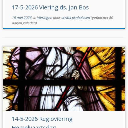
17-5-2026 Viering ds. Jan Bos
15 mei 2026
in
Vieringen
door
scriba pknhuissen
(geüpdatet 80
dagen geleden)
14-5-2026 Regioviering
Hemelvaartsdag