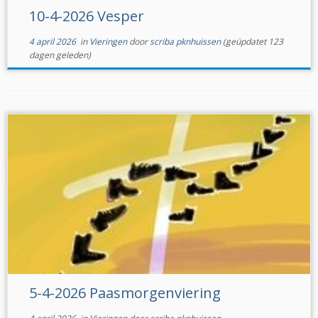
10-4-2026 Vesper
4 april 2026
in
Vieringen
door
scriba pknhuissen
(geüpdatet 123
dagen geleden)
5-4-2026 Paasmorgenviering