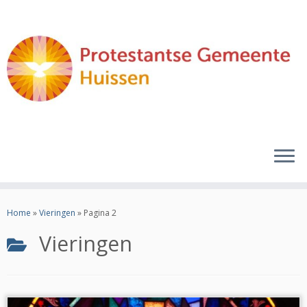
Ga
naar
Home
»
Vieringen
»
Pagina 2
inhoud
Vieringen