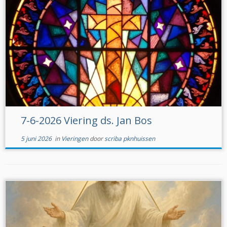
7-6-2026 Viering ds. Jan Bos
5 juni 2026
in
Vieringen
door
scriba pknhuissen