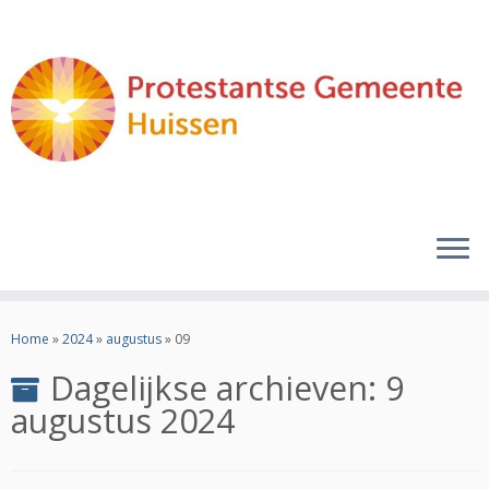
Ga
naar
Home
»
2024
»
augustus
»
09
inhoud
Dagelijkse archieven:
9
augustus 2024