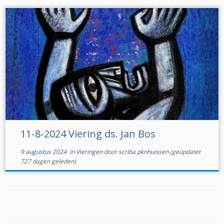
11-8-2024 Viering ds. Jan Bos
9 augustus 2024
in
Vieringen
door
scriba pknhuissen
(geüpdatet
727 dagen geleden)