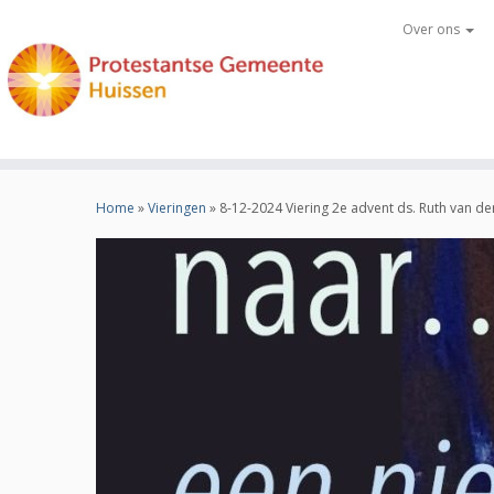
Over ons
Ga
naar
Home
»
Vieringen
»
8-12-2024 Viering 2e advent ds. Ruth van de
inhoud