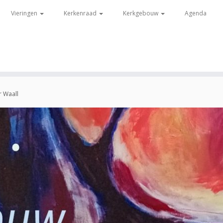
Vieringen
Kerkenraad
Kerkgebouw
Agenda
r Waall