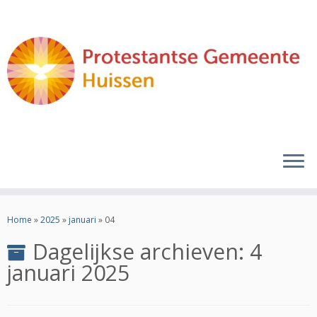
Ga
naar
Home
»
2025
»
januari
»
04
inhoud
Dagelijkse archieven:
4
januari 2025