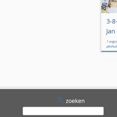
3-8
Jan
1 augu
pknhui
zoeken
Zoeken
naar: