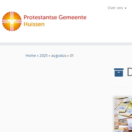
Over ons
Ga
naar
Home
»
2025
»
augustus
»
01
inhoud
D