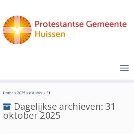
Ga
naar
Home
»
2025
»
oktober
»
31
inhoud
Dagelijkse archieven:
31
oktober 2025