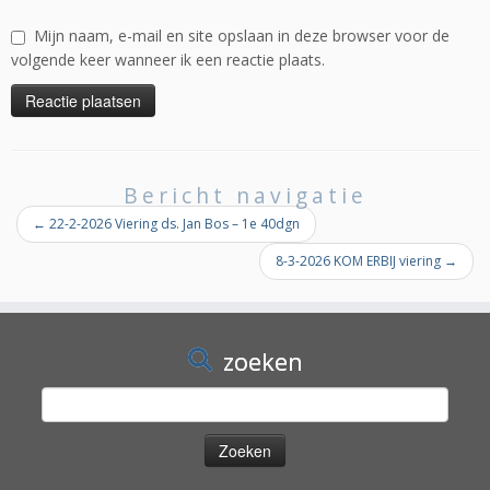
Mijn naam, e-mail en site opslaan in deze browser voor de
volgende keer wanneer ik een reactie plaats.
Bericht navigatie
←
22-2-2026 Viering ds. Jan Bos – 1e 40dgn
8-3-2026 KOM ERBIJ viering
→
zoeken
Zoeken
naar: