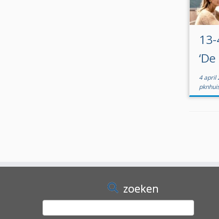
13-
‘De
4 april
pknhui
zoeken
Zoeken
naar: