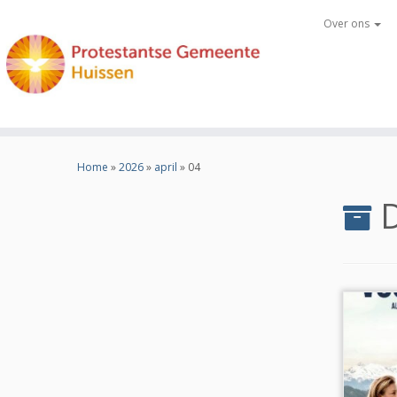
Over ons
Ga
naar
Home
»
2026
»
april
»
04
inhoud
D