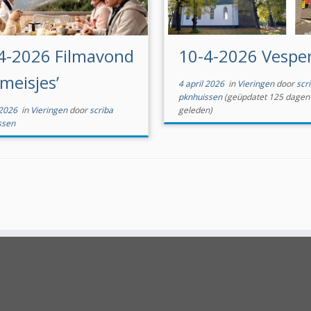
4-2026 Filmavond
10-4-2026 Vespe
 meisjes’
4 april 2026
in
Vieringen
door
scr
pknhuissen
(geüpdatet 125 dagen
 2026
in
Vieringen
door
scriba
geleden)
ssen