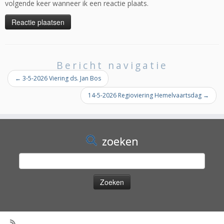
volgende keer wanneer ik een reactie plaats.
Bericht navigatie
←
3-5-2026 Viering ds. Jan Bos
14-5-2026 Regioviering Hemelvaartsdag
→
zoeken
Zoeken
naar: