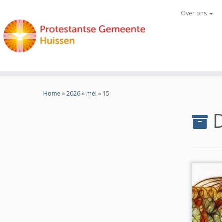
Over ons
Ga
naar
Home
»
2026
»
mei
»
15
inhoud
D