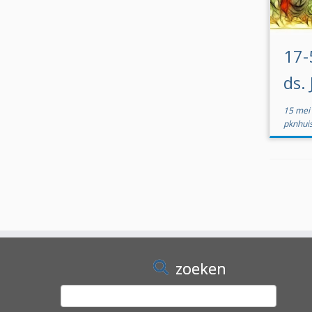
17-
ds.
15 mei
pknhui
zoeken
Zoeken
naar: