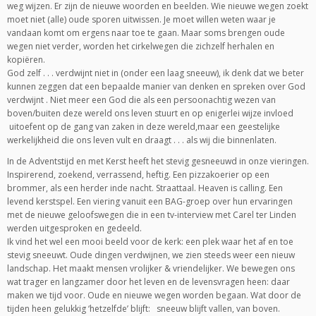
weg wijzen. Er zijn de nieuwe woorden en beelden. Wie nieuwe wegen zoekt
moet niet (alle) oude sporen uitwissen. Je moet willen weten waar je
vandaan komt om ergens naar toe te gaan. Maar soms brengen oude
wegen niet verder, worden het cirkelwegen die zichzelf herhalen en
kopiëren.
God zelf . . . verdwijnt niet in (onder een laag sneeuw), ik denk dat we beter
kunnen zeggen dat een bepaalde manier van denken en spreken over God
verdwijnt . Niet meer een God die als een persoonachtig wezen van
boven/buiten deze wereld ons leven stuurt en op enigerlei wijze invloed
uitoefent op de gang van zaken in deze wereld,maar een geestelijke
werkelijkheid die ons leven vult en draagt . . . als wij die binnenlaten.
In de Adventstijd en met Kerst heeft het stevig gesneeuwd in onze vieringen.
Inspirerend, zoekend, verrassend, heftig. Een pizzakoerier op een
brommer, als een herder inde nacht. Straattaal. Heaven is calling. Een
levend kerstspel. Een viering vanuit een BAG-groep over hun ervaringen
met de nieuwe geloofswegen die in een tv-interview met Carel ter Linden
werden uitgesproken en gedeeld.
Ik vind het wel een mooi beeld voor de kerk: een plek waar het af en toe
stevig sneeuwt. Oude dingen verdwijnen, we zien steeds weer een nieuw
landschap. Het maakt mensen vrolijker & vriendelijker. We bewegen ons
wat trager en langzamer door het leven en de levensvragen heen: daar
maken we tijd voor. Oude en nieuwe wegen worden begaan. Wat door de
tijden heen gelukkig ‘hetzelfde’ blijft: sneeuw blijft vallen, van boven.