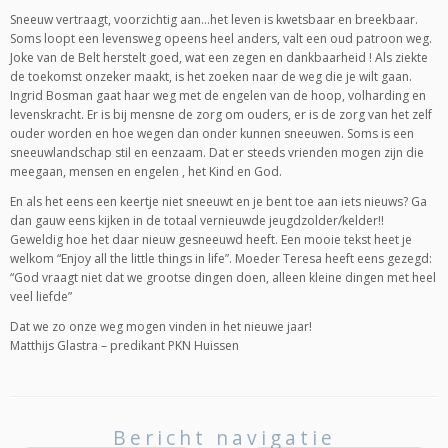
Sneeuw vertraagt, voorzichtig aan…het leven is kwetsbaar en breekbaar.
Soms loopt een levensweg opeens heel anders, valt een oud patroon weg.
Joke van de Belt herstelt goed, wat een zegen en dankbaarheid ! Als ziekte
de toekomst onzeker maakt, is het zoeken naar de weg die je wilt gaan.
Ingrid Bosman gaat haar weg met de engelen van de hoop, volharding en
levenskracht. Er is bij mensne de zorg om ouders, er is de zorg van het zelf
ouder worden en hoe wegen dan onder kunnen sneeuwen. Soms is een
sneeuwlandschap stil en eenzaam. Dat er steeds vrienden mogen zijn die
meegaan, mensen en engelen , het Kind en God.
En als het eens een keertje niet sneeuwt en je bent toe aan iets nieuws? Ga
dan gauw eens kijken in de totaal vernieuwde jeugdzolder/kelder!!
Geweldig hoe het daar nieuw gesneeuwd heeft. Een mooie tekst heet je
welkom “Enjoy all the little things in life”. Moeder Teresa heeft eens gezegd:
“God vraagt niet dat we grootse dingen doen, alleen kleine dingen met heel
veel liefde”
Dat we zo onze weg mogen vinden in het nieuwe jaar!
Matthijs Glastra – predikant PKN Huissen
Bericht navigatie