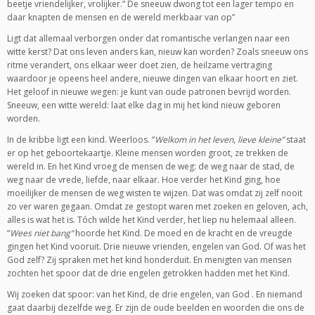
beetje vriendelijker, vrolijker.” De sneeuw dwong tot een lager tempo en
daar knapten de mensen en de wereld merkbaar van op”
Ligt dat allemaal verborgen onder dat romantische verlangen naar een
witte kerst? Dat ons leven anders kan, nieuw kan worden? Zoals sneeuw ons
ritme verandert, ons elkaar weer doet zien, de heilzame vertraging
waardoor je opeens heel andere, nieuwe dingen van elkaar hoort en ziet.
Het geloof in nieuwe wegen: je kunt van oude patronen bevrijd worden.
Sneeuw, een witte wereld: laat elke dag in mij het kind nieuw geboren
worden.
In de kribbe ligt een kind. Weerloos. “
Welkom in het leven, lieve kleine”
staat
er op het geboortekaartje. Kleine mensen worden groot, ze trekken de
wereld in. En het Kind vroeg de mensen de weg: de weg naar de stad, de
weg naar de vrede, liefde, naar elkaar. Hoe verder het Kind ging, hoe
moeilijker de mensen de weg wisten te wijzen. Dat was omdat zij zelf nooit
zo ver waren gegaan. Omdat ze gestopt waren met zoeken en geloven, ach,
alles is wat het is. Tóch wilde het Kind verder, het liep nu helemaal alleen.
“
Wees niet bang”
hoorde het Kind. De moed en de kracht en de vreugde
gingen het Kind vooruit. Drie nieuwe vrienden, engelen van God. Of was het
God zelf? Zij spraken met het kind honderduit. En menigten van mensen
zochten het spoor dat de drie engelen getrokken hadden met het Kind.
Wij zoeken dat spoor: van het Kind, de drie engelen, van God . En niemand
gaat daarbij dezelfde weg. Er zijn de oude beelden en woorden die ons de