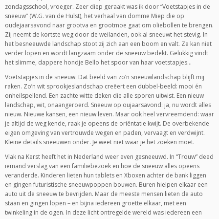
zondagsschool, vroeger. Zeer diep geraakt was ik door “Voetstapjes in de
sneeuw” (W.G. van de Hulst), het verhaal van domme Miep die op
oudejaarsavond naar grootva en grootmoe gaat om oliebollen te brengen.
Zij neemt de kortste weg door de weilanden, ook al sneeuwt het stevig. In
het besneeuwde landschap stoot zij zich aan een boom en valt. Ze kan niet
verder lopen en wordt langzaam onder de sneeuw bedekt. Gelukkig vindt
het slimme, dappere hondje Bello het spoor van haar voetstapjes…
Voetstapjes in de sneeuw. Dat beeld van zo’n sneeuwlandschap blijft mij
raken. Zo’n wit sprookjeslandschap creëert een dubbel-beeld: mooi én
onheilspellend. Een zachte witte deken die alle sporen uitwist. Een nieuw
landschap, wit, onaangeroerd. Sneeuw op oujaarsavond: ja, nu wordt alles
nieuw. Nieuwe kansen, een nieuw leven. Maar ook heel vervreemdend: waar
je altijd de weg kende, raak je opeens de oriëntatie kwijt. De overbekende
eigen omgeving van vertrouwde wegen en paden, vervaagt en verdwijnt.
Kleine details sneeuwen onder. Je weet niet waar je het zoeken moet.
Vlak na Kerst heeft het in Nederland weer even gesneeuwd. In “Trouw” deed
iemand verslag van een familiebezoek en hoe de sneeuw alles opeens
veranderde. Kinderen lieten hun tablets en Xboxen achter de bank liggen
en gingen futuristische sneeuwpoppen bouwen. Buren hielpen elkaar een
auto uit de sneeuw te bevrijden. Maar de meeste mensen lieten de auto
staan en gingen lopen – en bijna iedereen groette elkaar, met een
twinkeling in de ogen. In deze licht ontregelde wereld was iedereen een